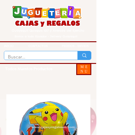
Guayaquil Quisquis 1017 y Avenida del Ejercito
Envios a todo Ecuador - Delivery Guayaquil
INICIO
CONTACTOS
PEDIDOS - ENVIOS
ME
Todos Nuestos Productos
NU