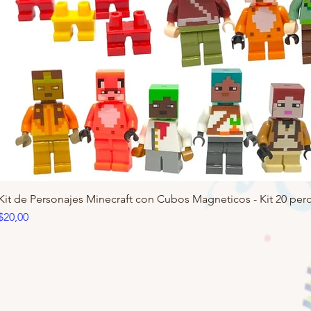
Kit de Personajes Minecraft con Cubos Magneticos - Kit 20 pero
Precio
$20,00