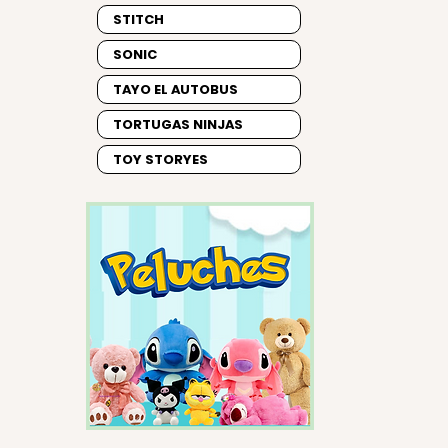
STITCH
SONIC
TAYO EL AUTOBUS
TORTUGAS NINJAS
TOY STORYES