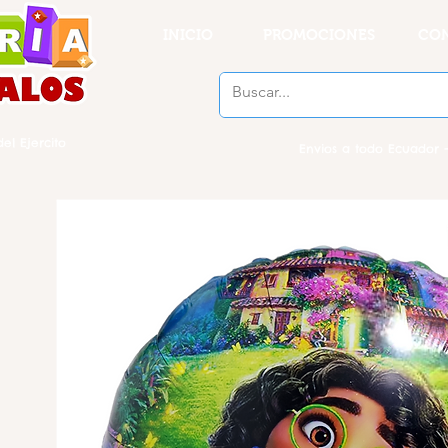
INICIO
PROMOCIONES
CO
el Ejercito
Envios a todo Ecuador -