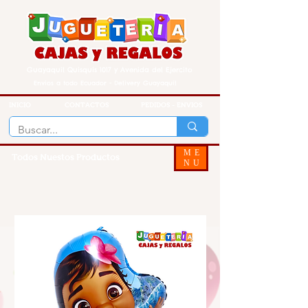
Guayaquil Quisquis 1017 y Avenida del Ejercito
Envios a todo Ecuador - Delivery Guayaquil
INICIO
CONTACTOS
PEDIDOS - ENVIOS
ME
Todos Nuestos Productos
NU