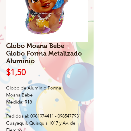
Globo Moana Bebe -
Globo Forma Metalizado
Aluminio
Precio
$1,50
Globo de Aluminio Forma
Moana Bebe
Medida: R18
Pedidos al: 0981974411 - 0985477931
Guayaquil, Quisquis 1017 y Av. del
Ejercito