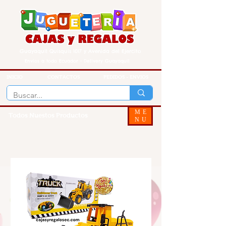
Guayaquil Quisquis 1017 y Avenida del Ejercito
Envios a todo Ecuador - Delivery Guayaquil
INICIO
CONTACTOS
PEDIDOS - ENVIOS
ME
Todos Nuestos Productos
NU