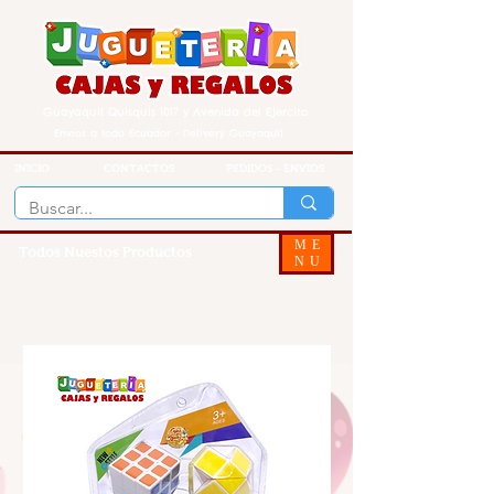
Guayaquil Quisquis 1017 y Avenida del Ejercito
Envios a todo Ecuador - Delivery Guayaquil
INICIO
CONTACTOS
PEDIDOS - ENVIOS
ME
Todos Nuestos Productos
NU