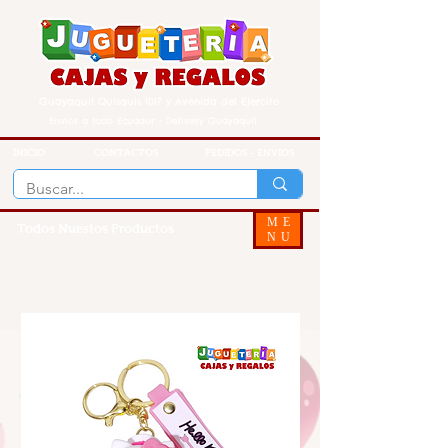
Guayaquil Quisquis 1017 y Avenida del Ejercito
Envios a todo Ecuador - Delivery Guayaquil
INICIO
CONTACTOS
PEDIDOS - ENVIOS
ME
Todos Nuestos Productos
NU