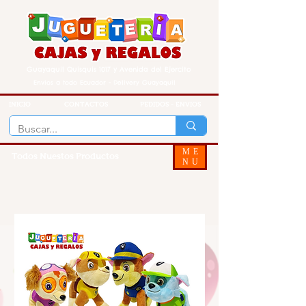
Guayaquil Quisquis 1017 y Avenida del Ejercito
Envios a todo Ecuador - Delivery Guayaquil
INICIO
CONTACTOS
PEDIDOS - ENVIOS
ME
Todos Nuestos Productos
NU