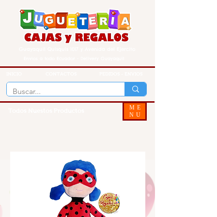
Guayaquil Quisquis 1017 y Avenida del Ejercito
Envios a todo Ecuador - Delivery Guayaquil
INICIO
CONTACTOS
PEDIDOS - ENVIOS
ME
Todos Nuestos Productos
NU