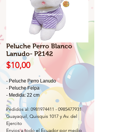
Peluche Perro Blanco
Lanudo- P2142
Precio
$10,00
- Peluche Perro Lanudo
- Peluche Felpa
- Medida: 22 cm
Pedidos al: 0981974411 - 0985477931
Guayaquil, Quisquis 1017 y Av. del
Ejercito
Envios a todo el Ecuador por medio