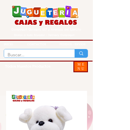
Guayaquil Quisquis 1017 y Avenida del Ejercito
Envios a todo Ecuador - Delivery Guayaquil
INICIO
CONTACTOS
PEDIDOS - ENVIOS
ME
Todos Nuestos Productos
NU