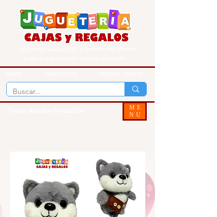
Guayaquil Quisquis 1017 y Avenida del Ejercito
Envios a todo Ecuador - Delivery Guayaquil
INICIO
CONTACTOS
PEDIDOS - ENVIOS
ME
Todos Nuestos Productos
NU