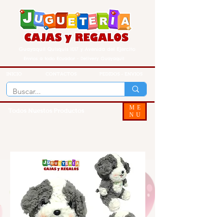
Guayaquil Quisquis 1017 y Avenida del Ejercito
Envios a todo Ecuador - Delivery Guayaquil
INICIO
CONTACTOS
PEDIDOS - ENVIOS
ME
Todos Nuestos Productos
NU