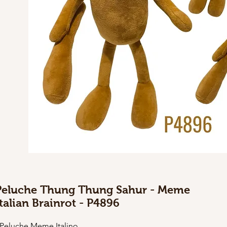
Peluche Thung Thung Sahur - Meme
Italian Brainrot - P4896
 Peluche Meme Italino