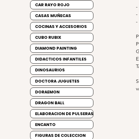
CAR RAYO ROJO
-
-
CASAS MUÑECAS
-
COCINAS Y ACCESORIOS
P
CUBO RUBIX
P
DIAMOND PAINTING
G
E
DIDACTICOS INFANTILES
T
DINOSAURIOS
DOCTORA JUGUETES
S
v
DORAEMON
DRAGON BALL
ELABORACION DE PULSERAS
ENCANTO
FIGURAS DE COLECCION