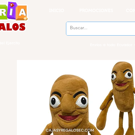
INICIO
PROMOCIONES
CO
el Ejercito
Envios a todo Ecuador -