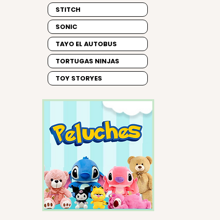
STITCH
SONIC
TAYO EL AUTOBUS
TORTUGAS NINJAS
TOY STORYES