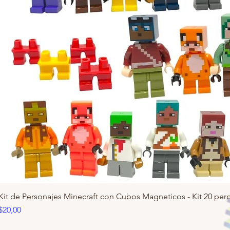
Kit de Personajes Minecraft con Cubos Magneticos - Kit 20 pero
Precio
$20,00