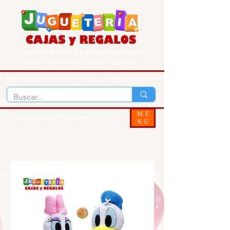
Guayaquil Quisquis 1017 y Avenida del Ejercito
Envios a todo Ecuador - Delivery Guayaquil
INICIO
CONTACTOS
PEDIDOS - ENVIOS
ME
Todos Nuestos Productos
NU