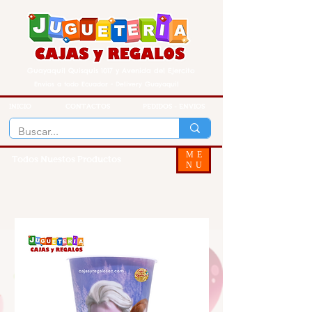
Guayaquil Quisquis 1017 y Avenida del Ejercito
Envios a todo Ecuador - Delivery Guayaquil
INICIO
CONTACTOS
PEDIDOS - ENVIOS
ME
Todos Nuestos Productos
NU