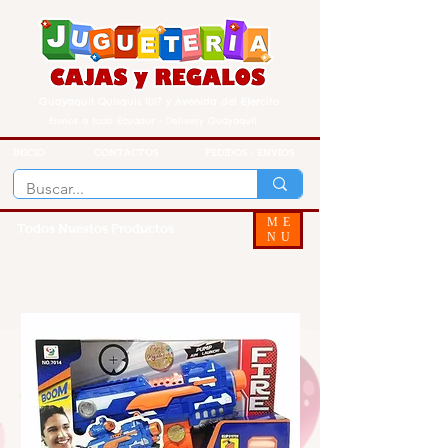
Guayaquil Quisquis 1017 y Avenida del Ejercito
Envios a todo Ecuador - Delivery Guayaquil
INICIO
CONTACTOS
PEDIDOS - ENVIOS
ME
Todos Nuestos Productos
NU