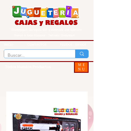
Guayaquil Quisquis 1017 y Avenida del Ejercito
Envios a todo Ecuador - Delivery Guayaquil
INICIO
CONTACTOS
PEDIDOS - ENVIOS
ME
Todos Nuestos Productos
NU