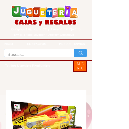
Guayaquil Quisquis 1017 y Avenida del Ejercito
Envios a todo Ecuador - Delivery Guayaquil
INICIO
CONTACTOS
PEDIDOS - ENVIOS
ME
Todos Nuestos Productos
NU