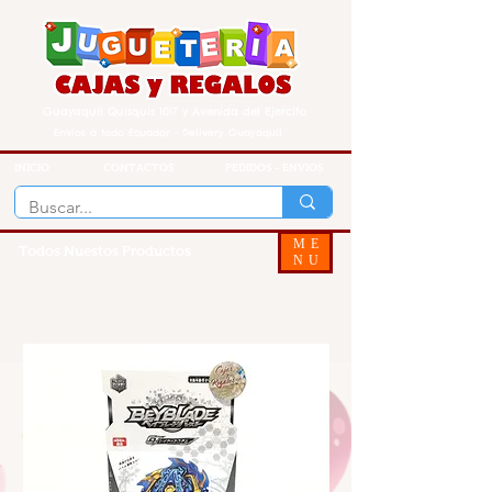
Guayaquil Quisquis 1017 y Avenida del Ejercito
Envios a todo Ecuador - Delivery Guayaquil
INICIO
CONTACTOS
PEDIDOS - ENVIOS
ME
Todos Nuestos Productos
NU