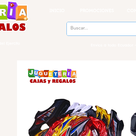
INICIO
PROMOCIONES
CO
el Ejercito
Envios a todo Ecuador -