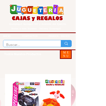
Guayaquil Quisquis 1017 y Avenida del Ejercito
Envios a todo Ecuador - Delivery Guayaquil
INICIO
CONTACTOS
PEDIDOS - ENVIOS
ME
Todos Nuestos Productos
NU