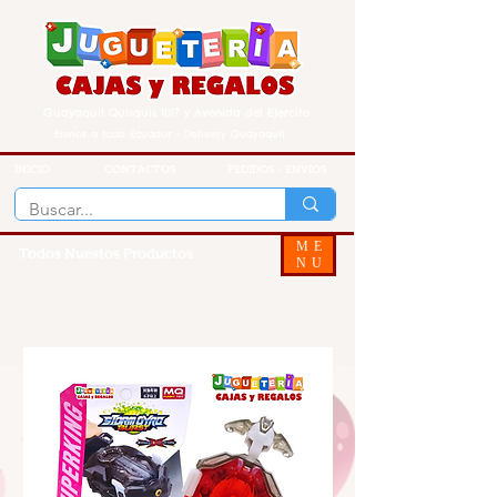
Guayaquil Quisquis 1017 y Avenida del Ejercito
Envios a todo Ecuador - Delivery Guayaquil
INICIO
CONTACTOS
PEDIDOS - ENVIOS
ME
Todos Nuestos Productos
NU