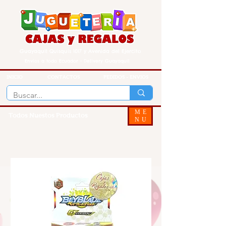
Guayaquil Quisquis 1017 y Avenida del Ejercito
Envios a todo Ecuador - Delivery Guayaquil
INICIO
CONTACTOS
PEDIDOS - ENVIOS
ME
Todos Nuestos Productos
NU