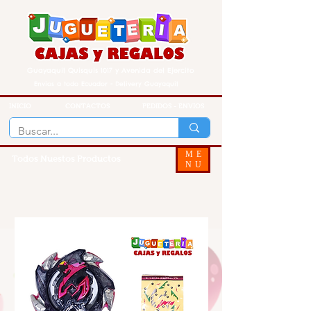
Guayaquil Quisquis 1017 y Avenida del Ejercito
Envios a todo Ecuador - Delivery Guayaquil
INICIO
CONTACTOS
PEDIDOS - ENVIOS
ME
Todos Nuestos Productos
NU