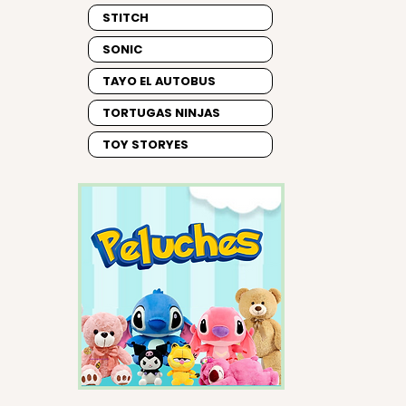
STITCH
SONIC
TAYO EL AUTOBUS
TORTUGAS NINJAS
TOY STORYES