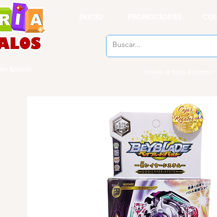
INICIO
PROMOCIONES
CO
el Ejercito
Envios a todo Ecuador -