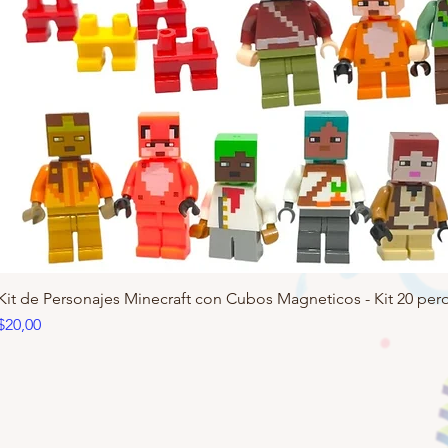
Kit de Personajes Minecraft con Cubos Magneticos - Kit 20 pero
Precio
$20,00