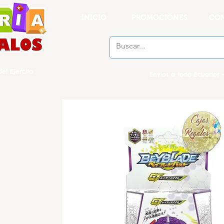
INICIO
PROMOCIONES
CO
el Ejercito
Envios a todo Ecuador -