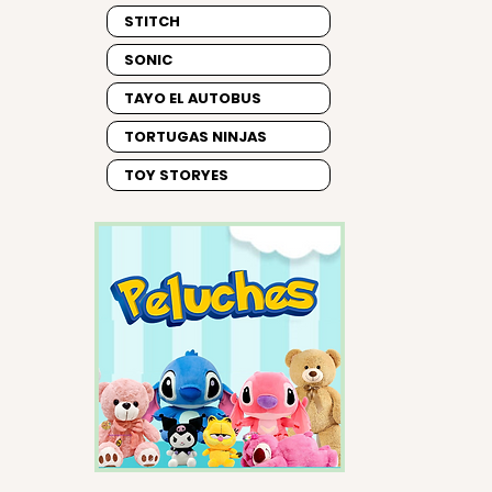
STITCH
SONIC
TAYO EL AUTOBUS
TORTUGAS NINJAS
TOY STORYES