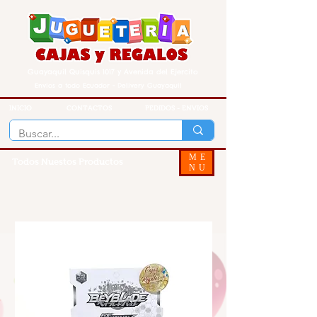
Guayaquil Quisquis 1017 y Avenida del Ejercito
Envios a todo Ecuador - Delivery Guayaquil
INICIO
CONTACTOS
PEDIDOS - ENVIOS
ME
Todos Nuestos Productos
NU