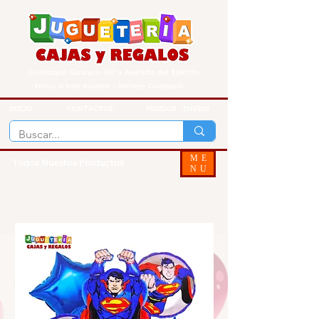
Guayaquil Quisquis 1017 y Avenida del Ejercito
Envios a todo Ecuador - Delivery Guayaquil
INICIO
CONTACTOS
PEDIDOS - ENVIOS
ME
Todos Nuestos Productos
NU