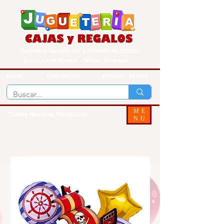
Guayaquil Quisquis 1017 y Avenida del Ejercito
Envios a todo Ecuador - Delivery Guayaquil
INICIO
CONTACTOS
PEDIDOS - ENVIOS
ME
Todos Nuestos Productos
NU