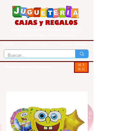
Guayaquil Quisquis 1017 y Avenida del Ejercito
Envios a todo Ecuador - Delivery Guayaquil
INICIO
CONTACTOS
PEDIDOS - ENVIOS
ME
Todos Nuestos Productos
NU