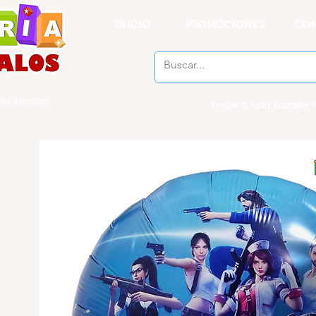
INICIO
PROMOCIONES
CO
el Ejercito
Envios a todo Ecuador -