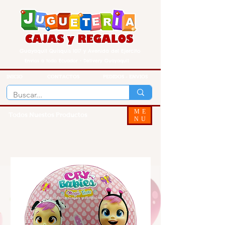
Guayaquil Quisquis 1017 y Avenida del Ejercito
Envios a todo Ecuador - Delivery Guayaquil
INICIO
CONTACTOS
PEDIDOS - ENVIOS
ME
Todos Nuestos Productos
NU