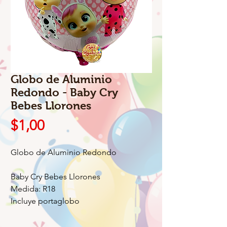
Globo de Aluminio
Redondo - Baby Cry
Bebes Llorones
Precio
$1,00
Globo de Aluminio Redondo
Baby Cry Bebes Llorones
Medida: R18
Incluye portaglobo