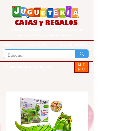
Guayaquil Quisquis 1017 y Avenida del Ejercito
Envios a todo Ecuador - Delivery Guayaquil
INICIO
CONTACTOS
PEDIDOS - ENVIOS
ME
Todos Nuestos Productos
NU