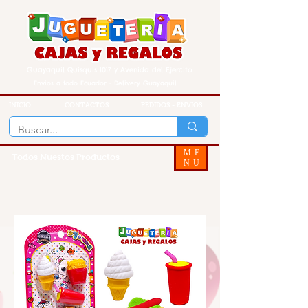
Guayaquil Quisquis 1017 y Avenida del Ejercito
Envios a todo Ecuador - Delivery Guayaquil
INICIO
CONTACTOS
PEDIDOS - ENVIOS
ME
Todos Nuestos Productos
NU