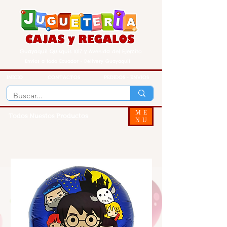
Guayaquil Quisquis 1017 y Avenida del Ejercito
Envios a todo Ecuador - Delivery Guayaquil
INICIO
CONTACTOS
PEDIDOS - ENVIOS
ME
Todos Nuestos Productos
NU