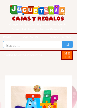
Guayaquil Quisquis 1017 y Avenida del Ejercito
Envios a todo Ecuador - Delivery Guayaquil
INICIO
CONTACTOS
PEDIDOS - ENVIOS
ME
Todos Nuestos Productos
NU