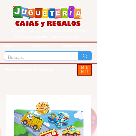
Guayaquil Quisquis 1017 y Avenida del Ejercito
Envios a todo Ecuador - Delivery Guayaquil
INICIO
CONTACTOS
PEDIDOS - ENVIOS
ME
Todos Nuestos Productos
NU