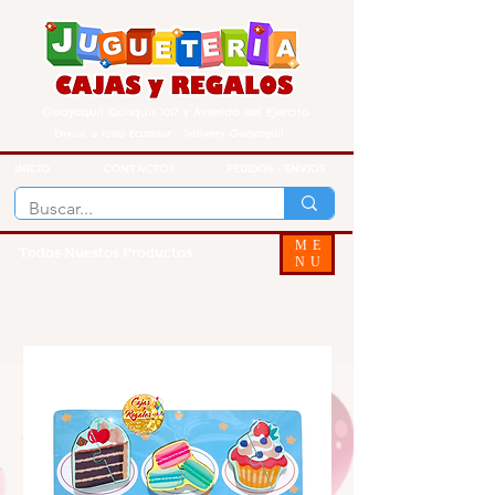
Guayaquil Quisquis 1017 y Avenida del Ejercito
Envios a todo Ecuador - Delivery Guayaquil
INICIO
CONTACTOS
PEDIDOS - ENVIOS
ME
Todos Nuestos Productos
NU