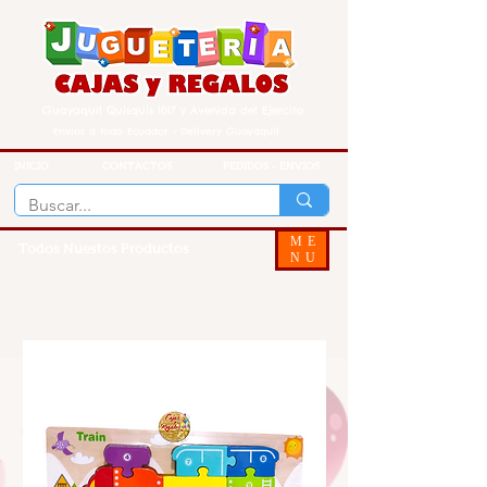
Guayaquil Quisquis 1017 y Avenida del Ejercito
Envios a todo Ecuador - Delivery Guayaquil
INICIO
CONTACTOS
PEDIDOS - ENVIOS
ME
Todos Nuestos Productos
NU