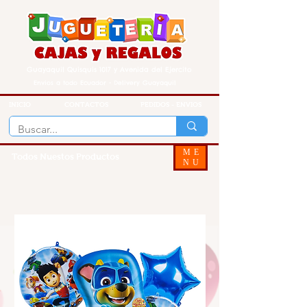
Guayaquil Quisquis 1017 y Avenida del Ejercito
Envios a todo Ecuador - Delivery Guayaquil
INICIO
CONTACTOS
PEDIDOS - ENVIOS
ME
Todos Nuestos Productos
NU