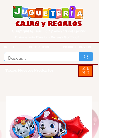
Guayaquil Quisquis 1017 y Avenida del Ejercito
Envios a todo Ecuador - Delivery Guayaquil
INICIO
CONTACTOS
PEDIDOS - ENVIOS
ME
Todos Nuestos Productos
NU