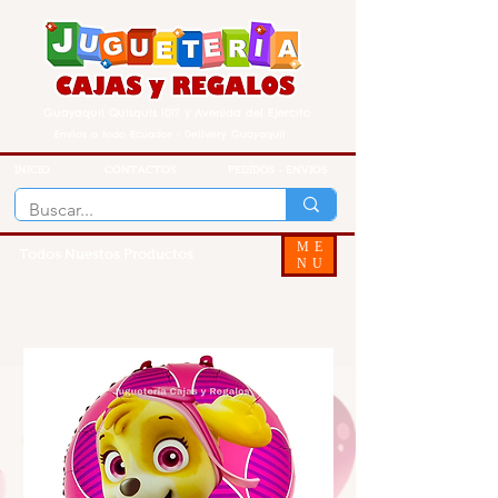
Guayaquil Quisquis 1017 y Avenida del Ejercito
Envios a todo Ecuador - Delivery Guayaquil
INICIO
CONTACTOS
PEDIDOS - ENVIOS
ME
Todos Nuestos Productos
NU