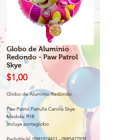
Globo de Aluminio
Redondo - Paw Patrol
Skye
Precio
$1,00
Globo de Aluminio Redondo
Paw Patrol Patrulla Canina Skye
Medida: R18
Incluye portaglobo
Pedidos al: 0981974411 - 0985477931