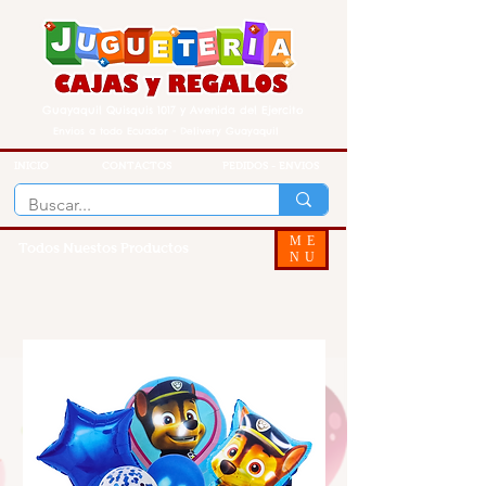
Guayaquil Quisquis 1017 y Avenida del Ejercito
Envios a todo Ecuador - Delivery Guayaquil
INICIO
CONTACTOS
PEDIDOS - ENVIOS
ME
Todos Nuestos Productos
NU