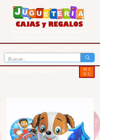
Guayaquil Quisquis 1017 y Avenida del Ejercito
Envios a todo Ecuador - Delivery Guayaquil
INICIO
CONTACTOS
PEDIDOS - ENVIOS
ME
Todos Nuestos Productos
NU