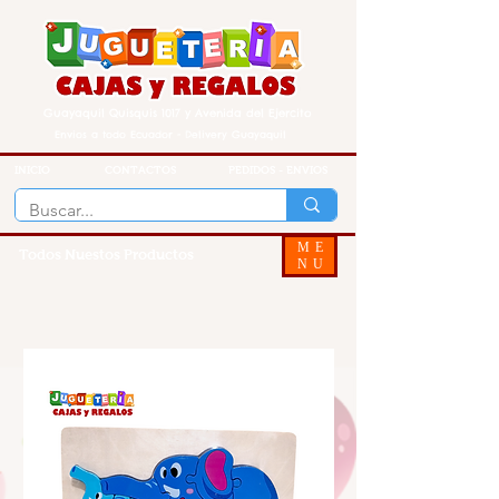
Guayaquil Quisquis 1017 y Avenida del Ejercito
Envios a todo Ecuador - Delivery Guayaquil
INICIO
CONTACTOS
PEDIDOS - ENVIOS
ME
Todos Nuestos Productos
NU