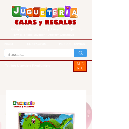
Guayaquil Quisquis 1017 y Avenida del Ejercito
Envios a todo Ecuador - Delivery Guayaquil
INICIO
CONTACTOS
PEDIDOS - ENVIOS
ME
Todos Nuestos Productos
NU